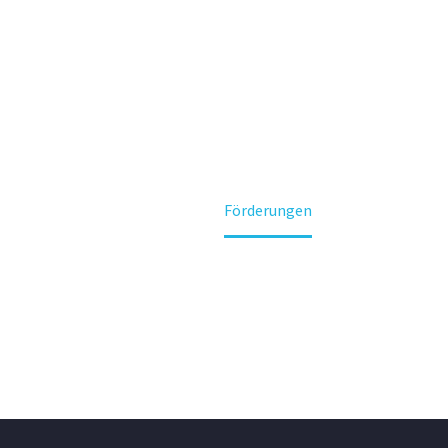
RDERUN
Home
Förderungen