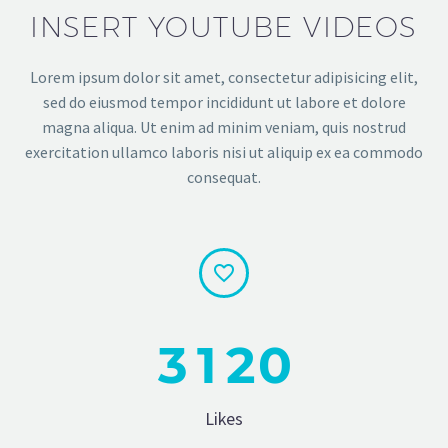
INSERT YOUTUBE VIDEOS
Lorem ipsum dolor sit amet, consectetur adipisicing elit,
sed do eiusmod tempor incididunt ut labore et dolore
magna aliqua. Ut enim ad minim veniam, quis nostrud
exercitation ullamco laboris nisi ut aliquip ex ea commodo
consequat.


3
1
2
0
Likes