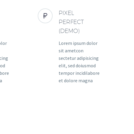
PIXEL


PERFECT
(DEMO)
olor
Lorem ipsum dolor
sit ametcon
icing
sectetur adipisicing
mod
elit, sed doiusmod
abore
tempor incidilabore
a
et dolore magna