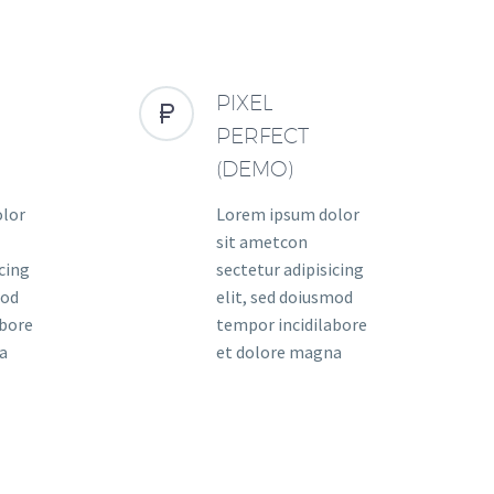
PIXEL


PERFECT
(DEMO)
olor
Lorem ipsum dolor
sit ametcon
icing
sectetur adipisicing
mod
elit, sed doiusmod
abore
tempor incidilabore
a
et dolore magna