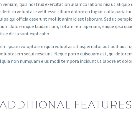
 veniam, quis nostrud exercitation ullamco laboris nisi ut aliquip
derit in voluptate velit esse cillum dolore eu fugiat nulla pariatu
culpa qui officia deserunt mollit anim id est laborum. Sed ut persp
ium doloremque laudantium, totam rem aperiam, eaque ipsa quae ab
itae dicta sunt explicabo.
m ipsam voluptatem quia voluptas sit aspernatur aut odit aut fug
voluptatem sequi nesciunt. Neque porro quisquam est, qui dolorem 
ed quia non numquam eius modi tempora incidunt ut labore et do
ADDITIONAL FEATURE