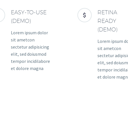
EASY-TO-USE
RETINA




(DEMO)
READY
(DEMO)
Lorem ipsum dolor
sit ametcon
Lorem ipsum d
sectetur adipisicing
sit ametcon
elit, sed doiusmod
sectetur adipis
tempor incidilabore
elit, sed doius
et dolore magna
tempor incidil
et dolore magn