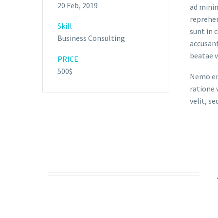
20 Feb, 2019
ad minim
reprehen
Skill
sunt in 
Business Consulting
accusant
beatae v
PRICE
500$
Nemo eni
ratione 
velit, s