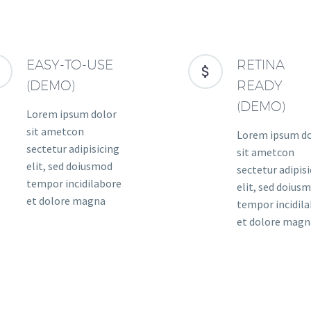
EASY-TO-USE
RETINA




(DEMO)
READY
(DEMO)
Lorem ipsum dolor
sit ametcon
Lorem ipsum d
sectetur adipisicing
sit ametcon
elit, sed doiusmod
sectetur adipis
tempor incidilabore
elit, sed doius
et dolore magna
tempor incidil
et dolore magn