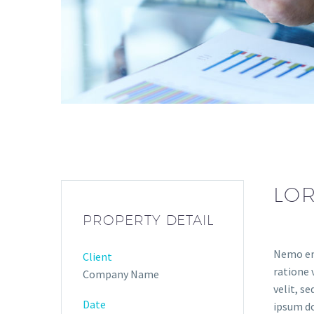
LOR
PROPERTY DETAIL
Nemo eni
Client
ratione 
Company Name
velit, s
Date
ipsum do