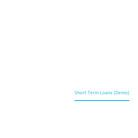
T TERM 
(DEMO)
Home
Referenzen
Short Term Loans (Demo)