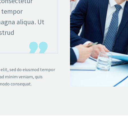
consectetur
d tempor
magna aliqua. Ut
strud

 elit, sed do eiusmod tempor
 ad minim veniam, quis
mmodo consequat.