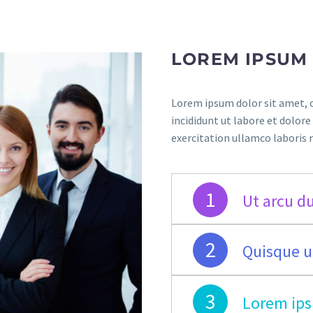
LOREM IPSUM
Lorem ipsum dolor sit amet, c
incididunt ut labore et dolor
exercitation ullamco laboris 
1
Ut arcu du
2
Quisque ul
3
Lorem ips