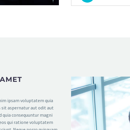
 AMET
im ipsam voluptatem quia
 sit aspernatur aut odit aut
ed quia consequuntur magni
eos qui ratione voluptatem
sciunt. Neque porro quisquam