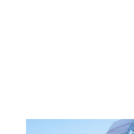
UNTER
GIEN 
Home