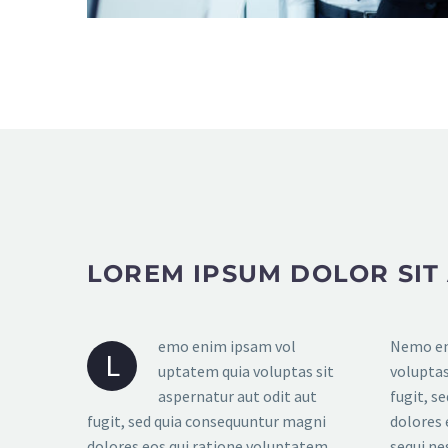
LOREM IPSUM DOLOR SIT
emo enim ipsam vol
Nemo en
L
uptatem quia voluptas sit
voluptas
aspernatur aut odit aut
fugit, s
fugit, sed quia consequuntur magni
dolores 
dolores eos qui ratione voluptatem
sequi ne