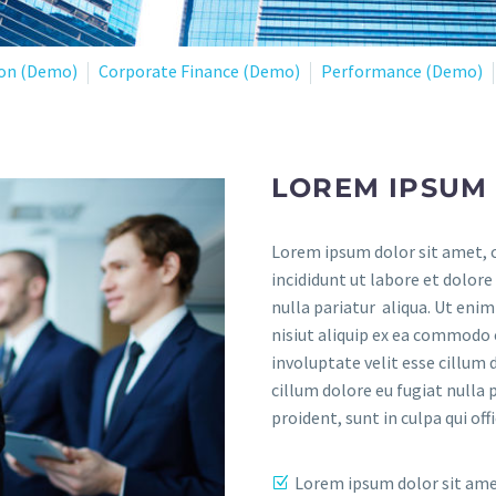
ion (Demo)
Corporate Finance (Demo)
Performance (Demo)
LOREM IPSUM 
Lorem ipsum dolor sit amet, c
incididunt ut labore et dolore
nulla pariatur aliqua. Ut eni
nisiut aliquip ex ea commodo 
involuptate velit esse cillum 
cillum dolore eu fugiat nulla 
proident, sunt in culpa qui of
Lorem ipsum dolor sit am