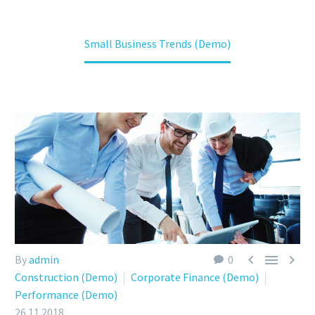
Home
Construction (Demo)
Small Business Trends (Demo)



By
admin
0
Construction (Demo)
Corporate Finance (Demo)
Performance (Demo)
26.11.2018