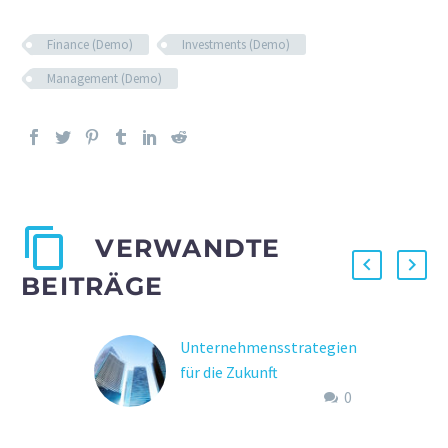
Finance (Demo)
Investments (Demo)
Management (Demo)
VERWANDTE
BEITRÄGE
Unternehmensstrategien
für die Zukunft
0
Lorem Ipsum. Proin
gravida nibh vel velit
auctor aliquet. Aenean