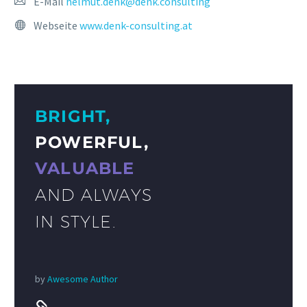
E-Mail
helmut.denk@denk.consulting
Webseite
www.denk-consulting.at
BRIGHT,
POWERFUL,
VALUABLE
AND ALWAYS
IN STYLE.
by
Awesome Author