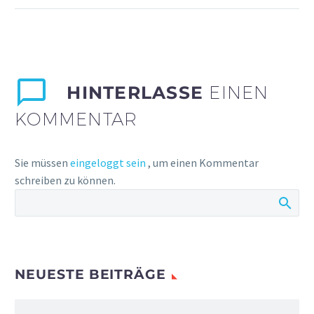
sollicitudin, lorem quis
bibendum auctor, nisi elit
consequat ipsum, nec
sagittis sem nibh id elit.
Duis sed odio sit amet
HINTERLASSE
EINEN
nibh vulputate cursus a
KOMMENTAR
sit amet mauris.
Sie müssen
eingeloggt sein
, um einen Kommentar
schreiben zu können.
NEUESTE BEITRÄGE